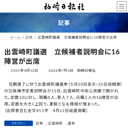
コ
ナ
ン
ビ
テ
ゲ
ン
ー
記事
ツ
シ
へ
ョ
ス
ン
ホーム
記事
出雲崎町議選 立候補者説明会に16陣営が出席
キ
に
ッ
移
出雲崎町議選 立候補者説明会に16
プ
動
陣営が出席
最
2025年4月12日
2026年7月3日
柏崎日報社
終
更
任期満了に伴う出雲崎町議選挙（５月20日告示・25日投開票）
新
の立候補予定者説明会が11日、出雲崎町中央公民館で開かれ
日
時
た。定数10に対し、現職８人、新人７人、元職１人の16陣営が出
:
席。定数を大きく上回り、激戦となる様相が強まった。
（出席者含む全文451字 4月12日紙面掲載）
記事
、
出雲崎町
、
選挙
カテゴリー