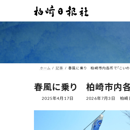
コ
ナ
ン
ビ
テ
ゲ
ン
ー
ツ
シ
へ
ョ
ス
ン
キ
に
ッ
移
プ
動
ホーム
記事
春風に乗り 柏崎市内各所で「こいの
春風に乗り 柏崎市内各
最
2025年4月17日
2026年7月3日
柏崎
終
更
新
日
時