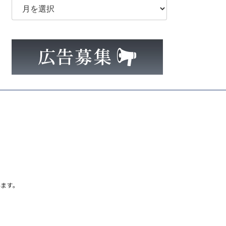
ー
カ
イ
ブ
ます。