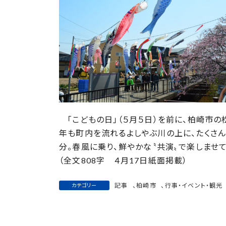
:
「こどもの日」（５月５日）を前に、柏崎市の
年も町内を流れるよしやぶ川の上に、たくさ
分。春風に乗り、鮮やかな〝共演〟で楽しませて
（全文808字 ４月17日紙面掲載）
記事
、
柏崎市
、
行事・イベント・観光
カテゴリー