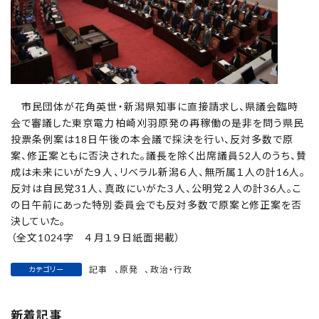
市民団体が花角英世・新潟県知事に直接請求し、県議会臨時
会で審議した東京電力柏崎刈羽原発の再稼働の是非を問う県民
投票条例案は18日午後の本会議で採決を行い、反対多数で原
案、修正案ともに否決された。議長を除く出席議員52人のうち、賛
成は未来にいがた９人、リベラル新潟６人、無所属１人の計16人。
反対は自民党31人、真政にいがた３人、公明党２人の計36人。こ
の日午前にあった特別委員会でも反対多数で原案と修正案を否
決していた。
（全文1024字 ４月１９日紙面掲載）
記事
、
原発
、
政治・行政
カテゴリー
新着記事