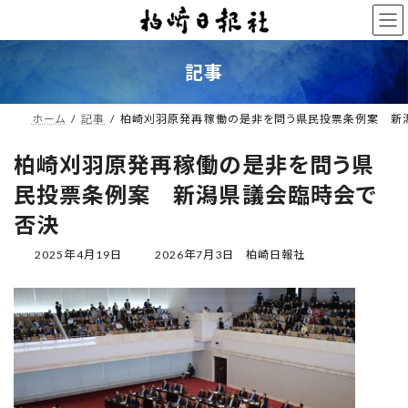
コ
ナ
ン
ビ
テ
ゲ
ン
ー
記事
ツ
シ
へ
ョ
ス
ン
ホーム
記事
柏崎刈羽原発再稼働の是非を問う県民投票条例案 新
キ
に
ッ
移
柏崎刈羽原発再稼働の是非を問う県
プ
動
民投票条例案 新潟県議会臨時会で
否決
最
2025年4月19日
2026年7月3日
柏崎日報社
終
更
新
日
時
: