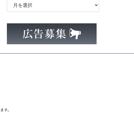
ー
カ
イ
ブ
ます。