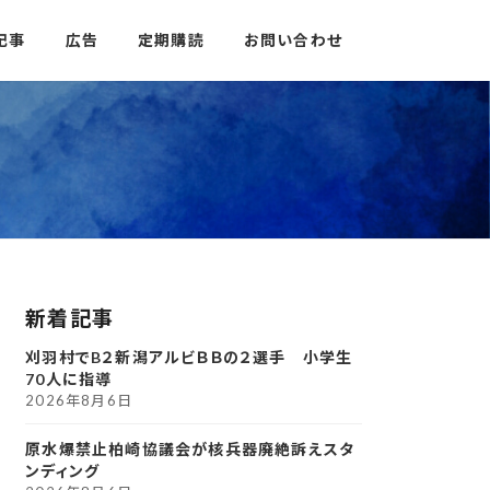
記事
広告
定期購読
お問い合わせ
新着記事
刈羽村でB２新潟アルビＢＢの２選手 小学生
70人に指導
2026年8月6日
原水爆禁止柏崎協議会が核兵器廃絶訴えスタ
ンディング