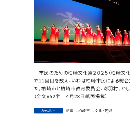
日
時
:
市民のための柏崎文化祭２０２５（柏崎文化協
で11回目を数え、いわば柏崎市民による総合
た。柏崎市と柏崎市教育委員会、刈羽村、か
（全文652字 ４月28日紙面掲載）
記事
、
柏崎市
、
文化・芸術
カテゴリー