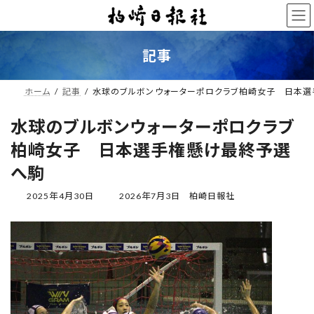
コ
ナ
ン
ビ
テ
ゲ
ン
ー
記事
ツ
シ
へ
ョ
ス
ン
ホーム
記事
水球のブルボンウォーターポロクラブ柏崎女子 日本
キ
に
ッ
移
水球のブルボンウォーターポロクラブ
プ
動
柏崎女子 日本選手権懸け最終予選
へ駒
最
2025年4月30日
2026年7月3日
柏崎日報社
終
更
新
日
時
: