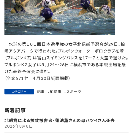
水球の第１０１回日本選手権の女子北信越予選会が29日、柏
崎アクアパークで行われた。ブルボンウォーターポロクラブ柏崎
（ブルボンＫＺ）は富山スイミングパレスを17―７と大差で退けた。
ブルボンＫＺ女子は５月24～26日に横浜市である本戦出場を懸
けた最終予選会に進む。
（全文571字 ４月30日紙面掲載）
記事
、
柏崎市
、
スポーツ
カテゴリー
新着記事
北朝鮮による拉致被害者・蓮池薫さんの母ハツイさん死去
2026年8月8日