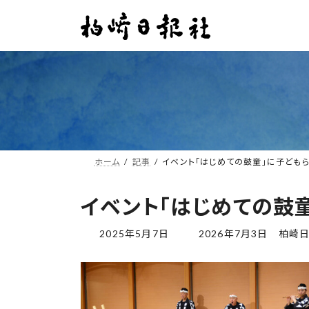
コ
ナ
ン
ビ
テ
ゲ
ン
ー
ツ
シ
へ
ョ
ス
ン
キ
に
ッ
移
プ
動
ホーム
記事
イベント「はじめての鼓童」に子ども
イベント「はじめての鼓
最
2025年5月7日
2026年7月3日
柏崎
終
更
新
日
時