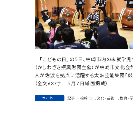
:
「こどもの日」の５日、柏崎市内の未就学児
（かしわざき振興財団主催）が柏崎市文化会館
人が佐渡を拠点に活躍する太鼓芸能集団「鼓
（全文637字 ５月７日紙面掲載）
記事
、
柏崎市
、
文化・芸術
、
教育・
カテゴリー