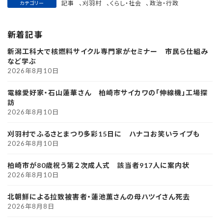
記事
、
刈羽村
、
くらし・社会
、
政治・行政
カテゴリー
新着記事
新潟工科大で核燃料サイクル専門家がセミナー 市民ら仕組み
など学ぶ
2026年8月10日
電線愛好家・石山蓮華さん 柏崎市サイカワの「伸線機」工場探
訪
2026年8月10日
刈羽村でふるさとまつり多彩15日に ハナコお笑いライブも
2026年8月10日
柏崎市が80歳祝う第２次成人式 該当者917人に案内状
2026年8月10日
北朝鮮による拉致被害者・蓮池薫さんの母ハツイさん死去
2026年8月8日