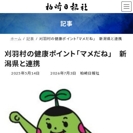
コ
ナ
ン
ビ
テ
ゲ
ン
ー
記事
ツ
シ
へ
ョ
ス
ン
ホーム
記事
刈羽村の健康ポイント「マメだね」 新潟県と連携
キ
に
ッ
移
刈羽村の健康ポイント「マメだね」 新
プ
動
潟県と連携
最
2025年5月14日
2026年7月3日
柏崎日報社
終
更
新
日
時
: