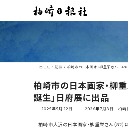
コ
ナ
ン
ビ
テ
ゲ
ン
ー
ツ
シ
へ
ョ
ス
ン
キ
に
ッ
移
プ
動
ホーム
記事
柏崎市の日本画家・柳重栄さん 40
柏崎市の日本画家・柳重
誕生」日府展に出品
最
2025年5月22日
2026年7月3日
柏崎
終
更
柏崎市大沢の日本画家・柳重栄さん（82）
新