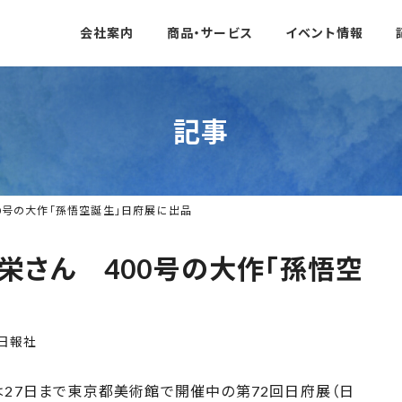
会社案内
商品・サービス
イベント情報
記事
0号の大作「孫悟空誕生」日府展に出品
栄さん 400号の大作「孫悟空
日報社
は27日まで東京都美術館で開催中の第72回日府展（日