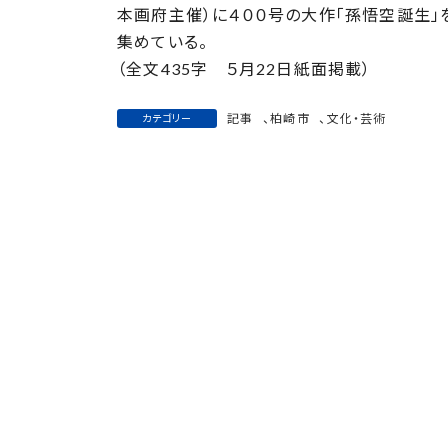
日
本画府主催）に４００号の大作「孫悟空誕生」
時
集めている。
:
（全文435字 ５月22日紙面掲載）
記事
、
柏崎市
、
文化・芸術
カテゴリー