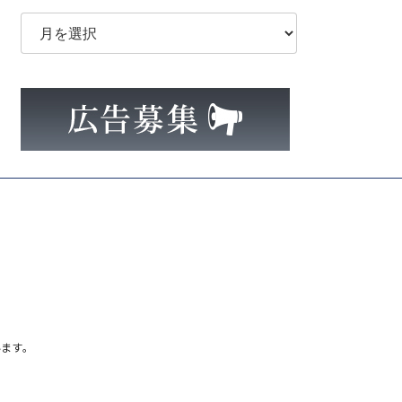
ア
ー
カ
イ
ブ
ます。