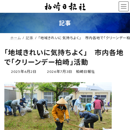
コ
ナ
ン
ビ
テ
ゲ
ン
ー
記事
ツ
シ
へ
ョ
ス
ン
ホーム
記事
「地域きれいに気持ちよく」 市内各地で「クリーンデー
キ
に
ッ
移
「地域きれいに気持ちよく」 市内各地
プ
動
で「クリーンデー柏崎」活動
最
2025年6月2日
2026年7月3日
柏崎日報社
終
更
新
日
時
: