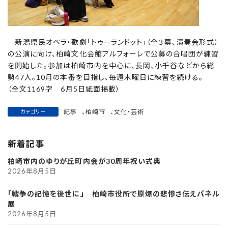
新潟県民オペラ・歌劇「トゥーランドット」（全３幕、演奏会形式）
の公演に向け、柏崎文化会館アルフォーレで公募の合唱団が練習
を開始した。参加は柏崎市内を中心に、長岡、小千谷などから総
勢47人。10月の本番を目指し、毎週木曜日に練習を続ける。
（全文1169字 6月5日紙面掲載）
記事
、
柏崎市
、
文化・芸術
カテゴリー
新着記事
柏崎市内のゆりが丘町内会が30周年祝い式典
2026年8月5日
「戦争の記憶を後世に」 柏崎市役所で原爆の悲惨さ伝えパネル
展
2026年8月5日