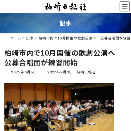
コ
ナ
ン
ビ
テ
ゲ
ン
ー
記事
ツ
シ
へ
ョ
ス
ン
ホーム
記事
柏崎市内で10月開催の歌劇公演へ 公募合唱団が練
キ
に
ッ
移
柏崎市内で10月開催の歌劇公演へ
プ
動
公募合唱団が練習開始
最
2025年6月6日
2026年7月3日
柏崎日報社
終
更
新
日
時
: