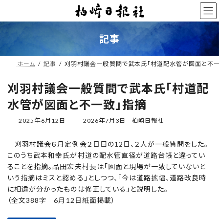
コ
ナ
ン
ビ
テ
ゲ
ン
ー
記事
ツ
シ
へ
ョ
ス
ン
ホーム
記事
刈羽村議会一般質問で武本氏「村道配水管が図面と不一
キ
に
ッ
移
刈羽村議会一般質問で武本氏「村道配
プ
動
水管が図面と不一致」指摘
最
2025年6月12日
2026年7月3日
柏崎日報社
終
更
刈羽村議会６月定例会２日目の12日、２人が一般質問をした。
新
このうち武本和幸氏が村道の配水管直径が道路台帳と違ってい
日
時
ることを指摘。品田宏夫村長は「図面と現場が一致していないと
:
いう指摘はミスと認める」としつつ、「今は道路拡幅、道路改良時
に相違が分かったものは修正している」と説明した。
（全文388字 6月12日紙面掲載）