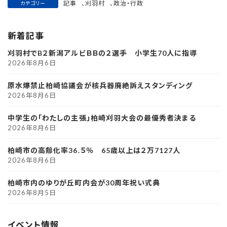
記事
、
刈羽村
、
政治・行政
カテゴリー
新着記事
刈羽村でB２新潟アルビＢＢの２選手 小学生70人に指導
2026年8月6日
原水爆禁止柏崎協議会が核兵器廃絶訴えスタンディング
2026年8月6日
中学生の「わたしの主張」柏崎刈羽大会の最優秀者決まる
2026年8月6日
柏崎市の高齢化率36.５％ 65歳以上は２万7127人
2026年8月6日
柏崎市内のゆりが丘町内会が30周年祝い式典
2026年8月5日
イベント情報