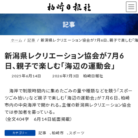
コ
ナ
ン
ビ
テ
ゲ
ン
ー
記事
ツ
シ
へ
ョ
ス
ン
ホーム
記事
新潟県レクリエーション協会が7月6日、親子で楽しむ「
キ
に
ッ
移
新潟県レクリエーション協会が7月6
プ
動
日、親子で楽しむ「海辺の運動会」
最
2025年6月14日
2026年7月3日
柏崎日報社
終
更
海岸で制限時間内に集めたごみの量や種類などを競う「スポー
新
ツごみ拾い」など親子で楽しむ「海辺の運動会」が７月６日、柏崎
日
時
市内の中央海岸で開かれる。主催の新潟県レクリエーション協会
:
では参加者を募っている。
（全文404字 6月14日紙面掲載）
記事
、
柏崎市
、
スポーツ
カテゴリー