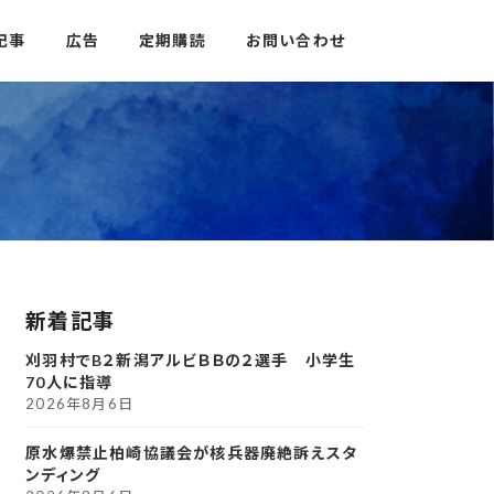
記事
広告
定期購読
お問い合わせ
新着記事
刈羽村でB２新潟アルビＢＢの２選手 小学生
70人に指導
2026年8月6日
原水爆禁止柏崎協議会が核兵器廃絶訴えスタ
ンディング