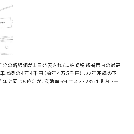
年分の路線価が１日発表された。柏崎税務署管内の最高
場線の４万４千円（前年４万５千円）。27年連続の下
昨年と同じ８位だが、変動率マイナス２・２％は県内ワー