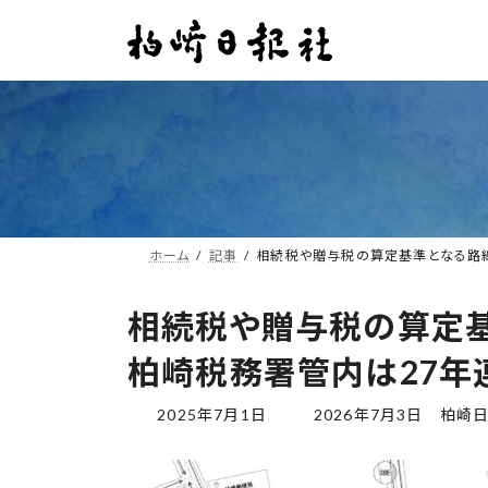
コ
ナ
ン
ビ
テ
ゲ
ン
ー
ツ
シ
へ
ョ
ス
ン
キ
に
ッ
移
プ
動
ホーム
記事
相続税や贈与税の算定基準となる路
相続税や贈与税の算定
柏崎税務署管内は27年
最
2025年7月1日
2026年7月3日
柏崎
終
更
新