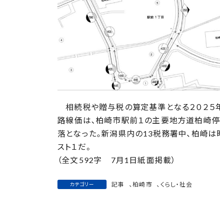
日
時
:
相続税や贈与税の算定基準となる２０２５
路線価は、柏崎市駅前１の主要地方道柏崎停車
落となった。新潟県内の13税務署中、柏崎は
スト１だ。
（全文592字 7月1日紙面掲載）
記事
、
柏崎市
、
くらし・社会
カテゴリー