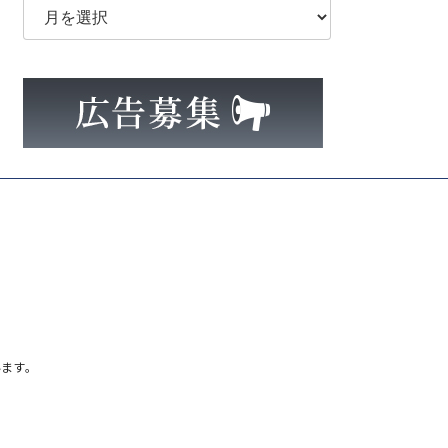
ー
カ
イ
ブ
ます。