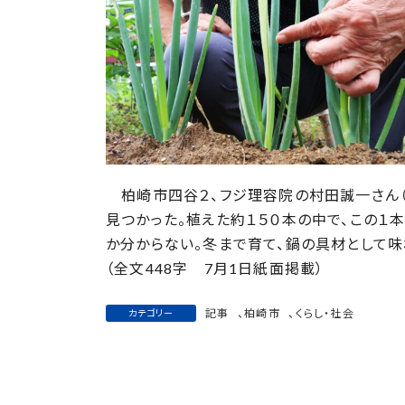
:
柏崎市四谷２、フジ理容院の村田誠一さん（7
見つかった。植えた約１５０本の中で、この１
か分からない。冬まで育て、鍋の具材として味
（全文448字 7月1日紙面掲載）
記事
、
柏崎市
、
くらし・社会
カテゴリー