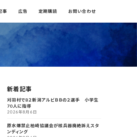
記事
広告
定期購読
お問い合わせ
新着記事
刈羽村でB２新潟アルビＢＢの２選手 小学生
70人に指導
2026年8月6日
原水爆禁止柏崎協議会が核兵器廃絶訴えスタ
ンディング