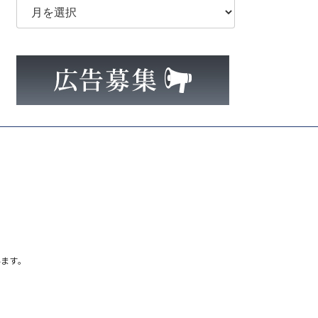
ー
カ
イ
ブ
ます。