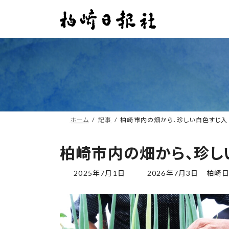
コ
ナ
ン
ビ
テ
ゲ
ン
ー
ツ
シ
へ
ョ
ス
ン
キ
に
ッ
移
プ
動
ホーム
記事
柏崎市内の畑から、珍しい白色すじ入
柏崎市内の畑から、珍し
最
2025年7月1日
2026年7月3日
柏崎
終
更
新
日
時