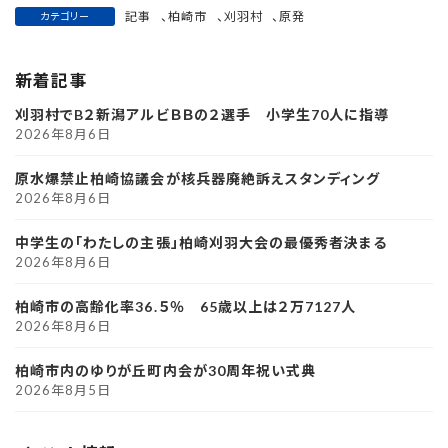
記事
、
柏崎市
、
刈羽村
、
原発
カテゴリー
新着記事
刈羽村でB２新潟アルビＢＢの２選手 小学生70人に指導
2026年8月6日
原水爆禁止柏崎協議会が核兵器廃絶訴えスタンディング
2026年8月6日
中学生の「わたしの主張」柏崎刈羽大会の最優秀者決まる
2026年8月6日
柏崎市の高齢化率36.５％ 65歳以上は２万7127人
2026年8月6日
柏崎市内のゆりが丘町内会が30周年祝い式典
2026年8月5日