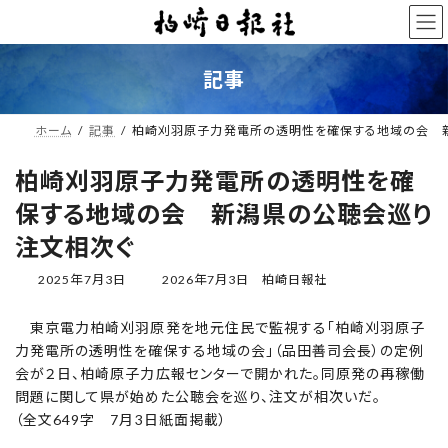
コ
ナ
ン
ビ
テ
ゲ
ン
ー
記事
ツ
シ
へ
ョ
ス
ン
ホーム
記事
柏崎刈羽原子力発電所の透明性を確保する地域の会 
キ
に
ッ
移
柏崎刈羽原子力発電所の透明性を確
プ
動
保する地域の会 新潟県の公聴会巡り
注文相次ぐ
最
2025年7月3日
2026年7月3日
柏崎日報社
終
更
東京電力柏崎刈羽原発を地元住民で監視する「柏崎刈羽原子
新
力発電所の透明性を確保する地域の会」（品田善司会長）の定例
日
時
会が２日、柏崎原子力広報センターで開かれた。同原発の再稼働
:
問題に関して県が始めた公聴会を巡り、注文が相次いだ。
（全文649字 7月3日紙面掲載）