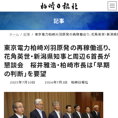
コ
ナ
ン
ビ
テ
ゲ
ン
ー
記事
ツ
シ
へ
ョ
ス
ン
ホーム
記事
東京電力柏崎刈羽原発の再稼働巡り、花角英世・新潟県
キ
に
ッ
移
東京電力柏崎刈羽原発の再稼働巡り、
プ
動
花角英世・新潟県知事と周辺６首長が
懇談会 桜井雅浩・柏崎市長は「早期
の判断」を要望
最
2025年7月10日
2026年7月3日
柏崎日報社
終
更
新
日
時
: