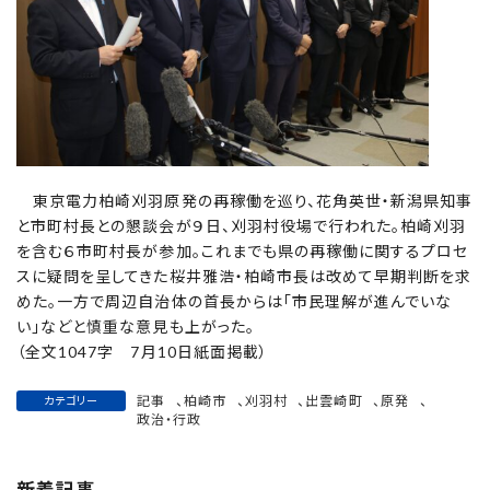
東京電力柏崎刈羽原発の再稼働を巡り、花角英世・新潟県知事
と市町村長との懇談会が９日、刈羽村役場で行われた。柏崎刈羽
を含む６市町村長が参加。これまでも県の再稼働に関するプロセ
スに疑問を呈してきた桜井雅浩・柏崎市長は改めて早期判断を求
めた。一方で周辺自治体の首長からは「市民理解が進んでいな
い」などと慎重な意見も上がった。
（全文1047字 7月10日紙面掲載）
記事
、
柏崎市
、
刈羽村
、
出雲崎町
、
原発
、
カテゴリー
政治・行政
新着記事