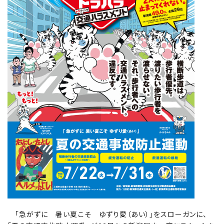
「急がずに 暑い夏こそ ゆずり愛（あい）」をスローガンに、