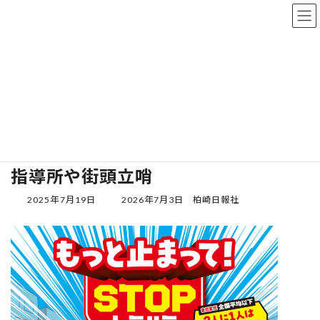
コ
ナ
ン
ビ
テ
ゲ
ン
ー
記事
ツ
シ
へ
ョ
ス
ン
ホーム
記事
夏の交通事故防止運動 22日から新潟県内一斉に。柏
キ
に
ッ
移
夏の交通事故防止運動 22日から新
プ
動
潟県内一斉に。柏崎警察署管内各地で
指導所や街頭立哨
最
2025年7月19日
2026年7月3日
柏崎日報社
終
更
新
日
時
: