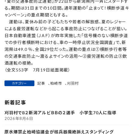
「夏の交通事故防止運動」が22日から新潟県内一斉にスタートす
る。期間は31日までの10日間。通年運動の「止まって！横断歩道キ
ャンペーン」の重点期間ともする。
運動は、夏休み前の子どもたちや若者の解放感、夏のレジャー
による疲労運転などから起こる事故防止につなげることが狙い。
日本自動車連盟（ＪＡＦ）が昨年実施した「信号機のない横断歩道
での歩行者横断時における、車の一時停止状況全国調査」で、新
潟県は49.０％、全国29位だった。運動の重点は①横断歩行者等
の交通事故防止～渡るよサインの活用～②疲労運転の防止③飲
酒運転の根絶。
（全文553字 7月19日紙面掲載）
記事
、
柏崎市
、
刈羽村
カテゴリー
新着記事
刈羽村でB２新潟アルビＢＢの２選手 小学生70人に指導
2026年8月6日
原水爆禁止柏崎協議会が核兵器廃絶訴えスタンディング