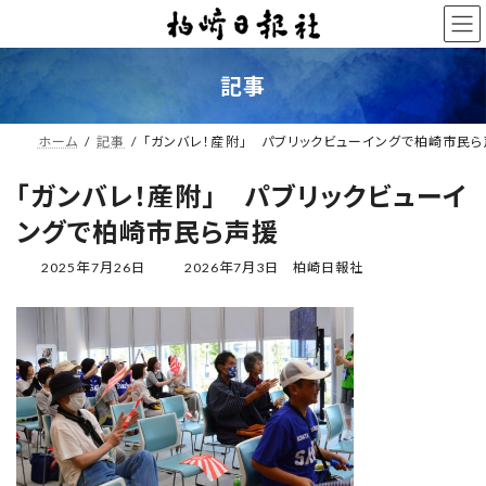
コ
ナ
ン
ビ
テ
ゲ
ン
ー
記事
ツ
シ
へ
ョ
ス
ン
ホーム
記事
「ガンバレ！産附」 パブリックビューイングで柏崎市民
キ
に
ッ
移
「ガンバレ！産附」 パブリックビューイ
プ
動
ングで柏崎市民ら声援
最
2025年7月26日
2026年7月3日
柏崎日報社
終
更
新
日
時
: