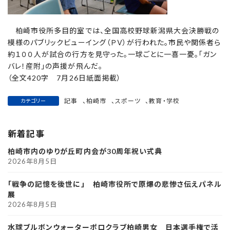
柏崎市役所多目的室では、全国高校野球新潟県大会決勝戦の
模様のパブリックビューイング（ＰＶ）が行われた。市民や関係者ら
約１００人が試合の行方を見守った。一球ごとに一喜一憂。「ガン
バレ！産附」の声援が飛んだ。
（全文420字 7月26日紙面掲載）
記事
、
柏崎市
、
スポーツ
、
教育・学校
カテゴリー
新着記事
柏崎市内のゆりが丘町内会が30周年祝い式典
2026年8月5日
「戦争の記憶を後世に」 柏崎市役所で原爆の悲惨さ伝えパネル
展
2026年8月5日
水球ブルボンウォーターポロクラブ柏崎男女 日本選手権で活