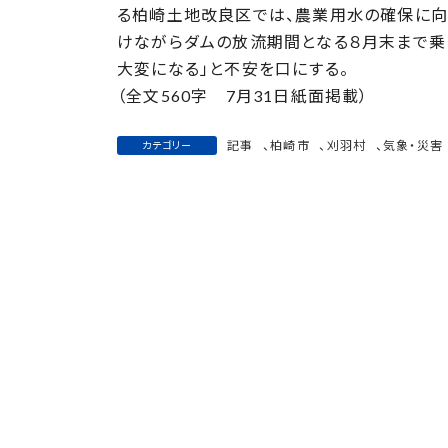
日
る柏崎土地改良区では、農業用水の確保に向
時
けながらダムの放流期間となる８月末まで乗
:
大変になる」と不安を口にする。
（全文560字 7月31日紙面掲載）
記事
、
柏崎市
、
刈羽村
、
気象・災害
カテゴリー