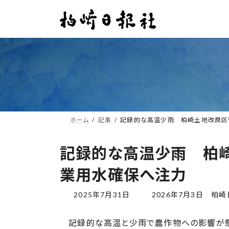
コ
ナ
ン
ビ
テ
ゲ
ン
ー
ツ
シ
へ
ョ
ス
ン
キ
に
ッ
移
プ
動
ホーム
記事
記録的な高温少雨 柏崎土地改良区
記録的な高温少雨 柏
業用水確保へ注力
最
2025年7月31日
2026年7月3日
柏崎
終
更
記録的な高温と少雨で農作物への影響が懸
新