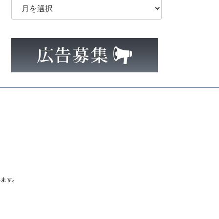
ー
カ
イ
ブ
ます。