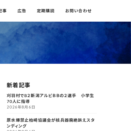
記事
広告
定期購読
お問い合わせ
新着記事
刈羽村でB２新潟アルビＢＢの２選手 小学生
70人に指導
2026年8月6日
原水爆禁止柏崎協議会が核兵器廃絶訴えスタ
ンディング