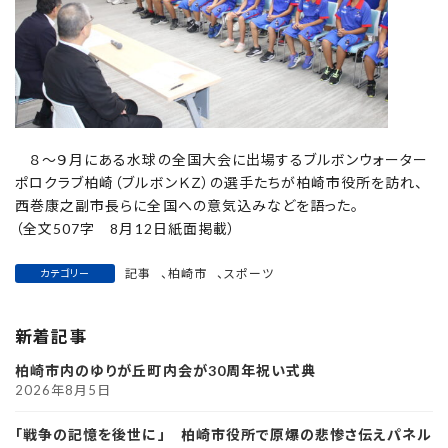
８～９月にある水球の全国大会に出場するブルボンウォーター
ポロクラブ柏崎（ブルボンＫＺ）の選手たちが柏崎市役所を訪れ、
西巻康之副市長らに全国への意気込みなどを語った。
（全文507字 8月12日紙面掲載）
記事
、
柏崎市
、
スポーツ
カテゴリー
新着記事
柏崎市内のゆりが丘町内会が30周年祝い式典
2026年8月5日
「戦争の記憶を後世に」 柏崎市役所で原爆の悲惨さ伝えパネル