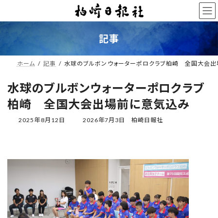
コ
ナ
ン
ビ
テ
ゲ
ン
ー
記事
ツ
シ
へ
ョ
ス
ン
ホーム
記事
水球のブルボンウォーターポロクラブ柏崎 全国大会
キ
に
ッ
移
水球のブルボンウォーターポロクラブ
プ
動
柏崎 全国大会出場前に意気込み
最
2025年8月12日
2026年7月3日
柏崎日報社
終
更
新
日
時
: