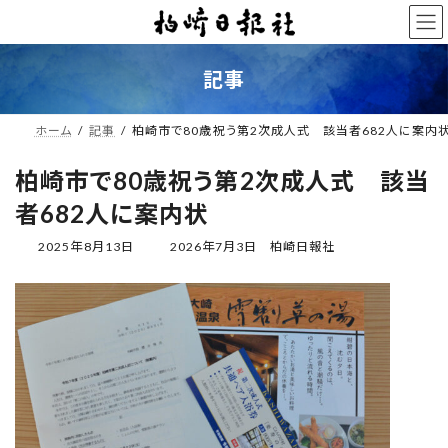
コ
ナ
ン
ビ
テ
ゲ
ン
ー
記事
ツ
シ
へ
ョ
ス
ン
ホーム
記事
柏崎市で80歳祝う第2次成人式 該当者682人に案内
キ
に
ッ
移
柏崎市で80歳祝う第2次成人式 該当
プ
動
者682人に案内状
最
2025年8月13日
2026年7月3日
柏崎日報社
終
更
新
日
時
: