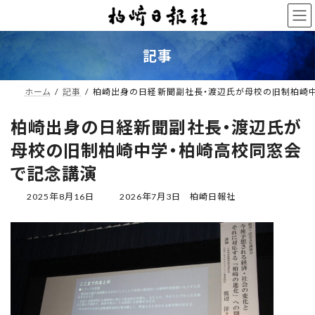
コ
ナ
ン
ビ
テ
ゲ
ン
ー
記事
ツ
シ
へ
ョ
ス
ン
ホーム
記事
柏崎出身の日経新聞副社長・渡辺氏が母校の旧制柏崎
キ
に
ッ
移
柏崎出身の日経新聞副社長・渡辺氏が
プ
動
母校の旧制柏崎中学・柏崎高校同窓会
で記念講演
最
2025年8月16日
2026年7月3日
柏崎日報社
終
更
新
日
時
: