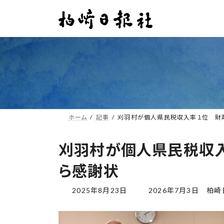
コ
ナ
ン
ビ
テ
ゲ
ン
ー
ツ
シ
へ
ョ
ス
ン
キ
に
ッ
移
プ
動
ホーム
記事
刈羽村が個人県民税収入率１位 財
刈羽村が個人県民税収
ら感謝状
最
2025年8月23日
2026年7月3日
柏崎
終
更
新