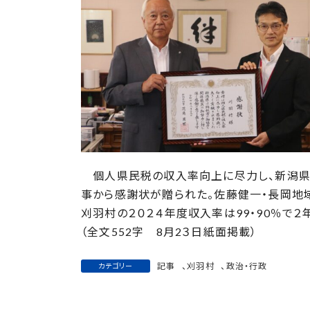
日
時
:
個人県民税の収入率向上に尽力し、新潟県財
事から感謝状が贈られた。佐藤健一・長岡地
刈羽村の２０２４年度収入率は99・90％で
（全文552字 8月2３日紙面掲載）
記事
、
刈羽村
、
政治・行政
カテゴリー