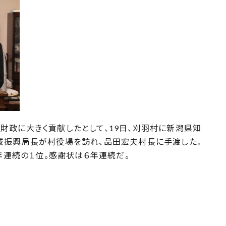
政に大きく貢献したとして、19日、刈羽村に新潟県知
域振興局長が村役場を訪れ、品田宏夫村長に手渡した。
２年連続の１位。感謝状は６年連続だ。