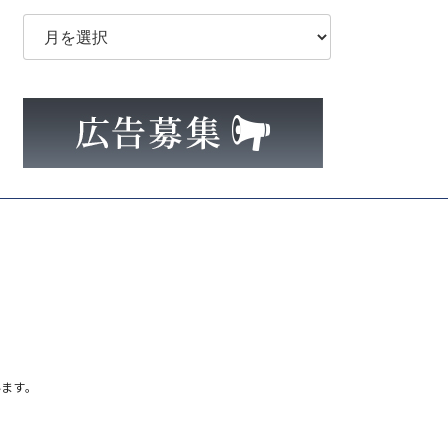
ア
ー
カ
イ
ブ
ます。