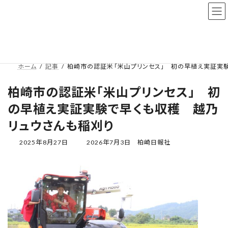
コ
ナ
ン
ビ
テ
ゲ
ン
ー
記事
ツ
シ
へ
ョ
ス
ン
ホーム
記事
柏崎市の認証米「米山プリンセス」 初の早植え実証実
キ
に
ッ
移
柏崎市の認証米「米山プリンセス」 初
プ
動
の早植え実証実験で早くも収穫 越乃
リュウさんも稲刈り
最
2025年8月27日
2026年7月3日
柏崎日報社
終
更
新
日
時
: