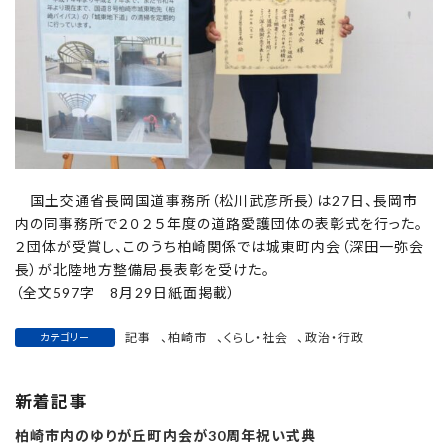
国土交通省長岡国道事務所（松川武彦所長）は27日、長岡市
内の同事務所で２０２５年度の道路愛護団体の表彰式を行った。
２団体が受賞し、このうち柏崎関係では城東町内会（深田一弥会
長）が北陸地方整備局長表彰を受けた。
（全文597字 8月29日紙面掲載）
記事
、
柏崎市
、
くらし・社会
、
政治・行政
カテゴリー
新着記事
柏崎市内のゆりが丘町内会が30周年祝い式典