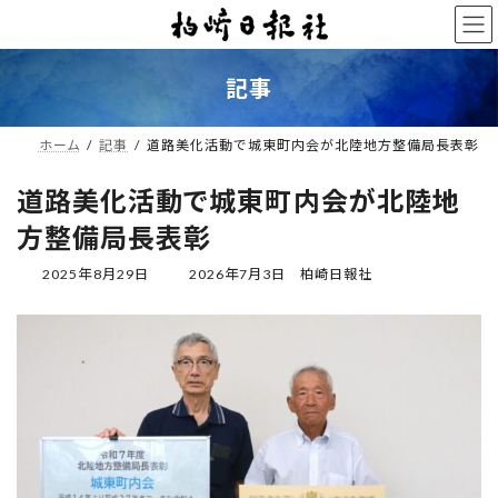
コ
ナ
ン
ビ
テ
ゲ
ン
ー
記事
ツ
シ
へ
ョ
ス
ン
ホーム
記事
道路美化活動で城東町内会が北陸地方整備局長表彰
キ
に
ッ
移
道路美化活動で城東町内会が北陸地
プ
動
方整備局長表彰
最
2025年8月29日
2026年7月3日
柏崎日報社
終
更
新
日
時
: