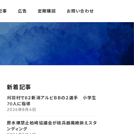
記事
広告
定期購読
お問い合わせ
新着記事
刈羽村でB２新潟アルビＢＢの２選手 小学生
70人に指導
2026年8月6日
原水爆禁止柏崎協議会が核兵器廃絶訴えスタ
ンディング