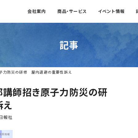
会社案内
商品・サービス
イベント情報
記事
原子力防災の研修 屋内退避の重要性訴え
部講師招き原子力防災の研
性訴え
日報社