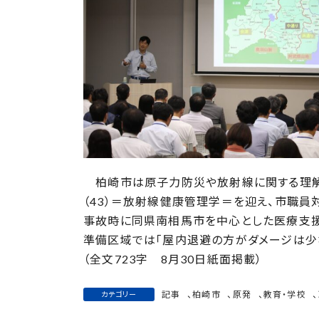
日
時
:
柏崎市は原子力防災や放射線に関する理解
（43）＝放射線健康管理学＝を迎え、市職
事故時に同県南相馬市を中心とした医療支援
準備区域では「屋内退避の方がダメージは少
（全文723字 8月30日紙面掲載）
記事
、
柏崎市
、
原発
、
教育・学校
、
カテゴリー