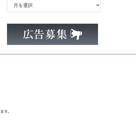
ー
カ
イ
ブ
ます。