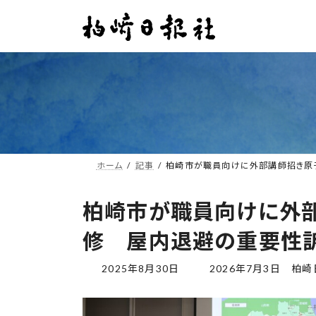
コ
ナ
ン
ビ
テ
ゲ
ン
ー
ツ
シ
へ
ョ
ス
ン
キ
に
ッ
移
プ
動
ホーム
記事
柏崎市が職員向けに外部講師招き
柏崎市が職員向けに外
修 屋内退避の重要
最
2025年8月30日
2026年7月3日
柏崎
終
更
新