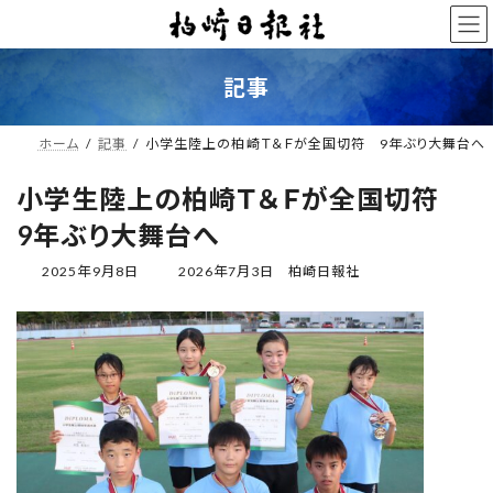
コ
ナ
ン
ビ
テ
ゲ
ン
ー
記事
ツ
シ
へ
ョ
ス
ン
ホーム
記事
小学生陸上の柏崎Ｔ＆Ｆが全国切符 9年ぶり大舞台へ
キ
に
ッ
移
小学生陸上の柏崎Ｔ＆Ｆが全国切符
プ
動
9年ぶり大舞台へ
最
2025年9月8日
2026年7月3日
柏崎日報社
終
更
新
日
時
: