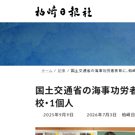
コ
ナ
ン
ビ
テ
ゲ
ン
ー
ツ
シ
へ
ョ
ス
ン
キ
に
ッ
移
プ
動
ホーム
記事
国土交通省の海事功労者表彰に、柏崎
国土交通省の海事功労者
校・1個人
最
2025年9月9日
2026年7月3日
柏崎
終
更
新