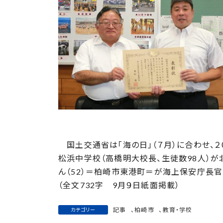
日
時
:
国土交通省は「海の日」（７月）に合わせ、２
松浜中学校（高橋明大校長、生徒数98人）
ん（52）＝柏崎市東港町＝が海上保安庁長
（全文732字 9月９日紙面掲載）
記事
、
柏崎市
、
教育・学校
カテゴリー