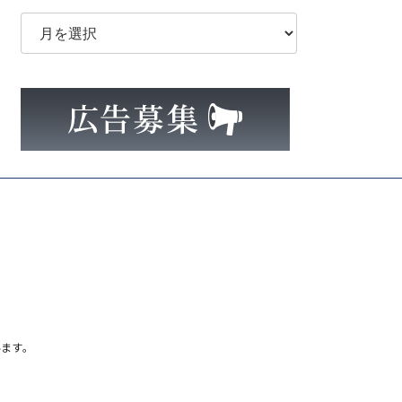
ア
ー
カ
イ
ブ
ます。