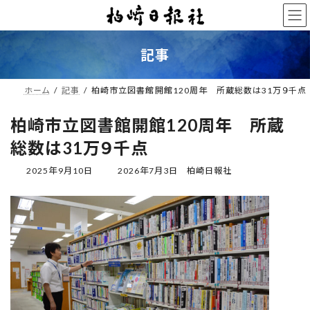
コ
ナ
ン
ビ
テ
ゲ
ン
ー
記事
ツ
シ
へ
ョ
ス
ン
ホーム
記事
柏崎市立図書館開館120周年 所蔵総数は31万９千点
キ
に
ッ
移
柏崎市立図書館開館120周年 所蔵
プ
動
総数は31万９千点
最
2025年9月10日
2026年7月3日
柏崎日報社
終
更
新
日
時
: