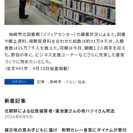
柏崎市立図書館（ソフィアセンター）の蔵書状況によると、図書
や郷土資料、視聴覚資料を合わせた総数は約31万９千点、入館
者数は25万７千人を数えた。同館は今月、開館１２０周年を迎え
た。節目の年に、ビジネス支援コーナーなどさらに充実した書架
づくりに努めたいとした。
（全文941字 9月10日紙面掲載）
記事
、
柏崎市
、
くらし・社会
カテゴリー
新着記事
北朝鮮による拉致被害者・蓮池薫さんの母ハツイさん死去
2026年8月8日
被災地の恵み子どもに届け 剣野カレー食堂にダイナムが寄付