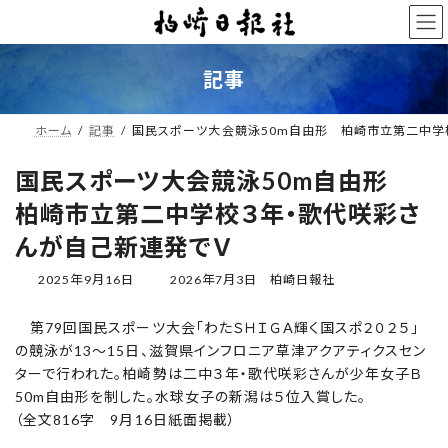
コ
ナ
ン
ビ
テ
ゲ
ン
ー
記事
ツ
シ
へ
ョ
ス
ン
ホーム
記事
国民スポーツ大会競泳50m自由形 柏崎市立第二中学
キ
に
ッ
移
国民スポーツ大会競泳50m自由形
プ
動
柏崎市立第二中学校３年・歌代咲彩さ
んが自己新連発でＶ
最
2025年9月16日
2026年7月3日
柏崎日報社
終
更
第79回国民スポーツ大会「わたＳＨＩＧＡ輝く国スポ２０２５」
新
の競泳が13～15日、滋賀県インフロニア草津アクアティクスセン
日
時
ターで行われた。柏崎勢は二中３年・歌代咲彩さんが少年女子Ｂ
:
50m自由形を制した。水球女子の新潟は５位入賞した。
（全文816字 9月16日紙面掲載）