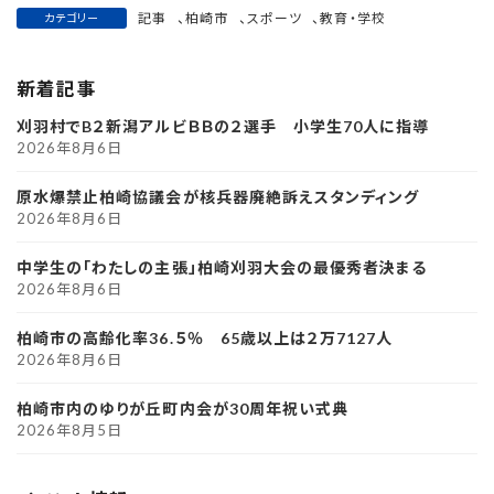
記事
、
柏崎市
、
スポーツ
、
教育・学校
カテゴリー
新着記事
刈羽村でB２新潟アルビＢＢの２選手 小学生70人に指導
2026年8月6日
原水爆禁止柏崎協議会が核兵器廃絶訴えスタンディング
2026年8月6日
中学生の「わたしの主張」柏崎刈羽大会の最優秀者決まる
2026年8月6日
柏崎市の高齢化率36.５％ 65歳以上は２万7127人
2026年8月6日
柏崎市内のゆりが丘町内会が30周年祝い式典
2026年8月5日