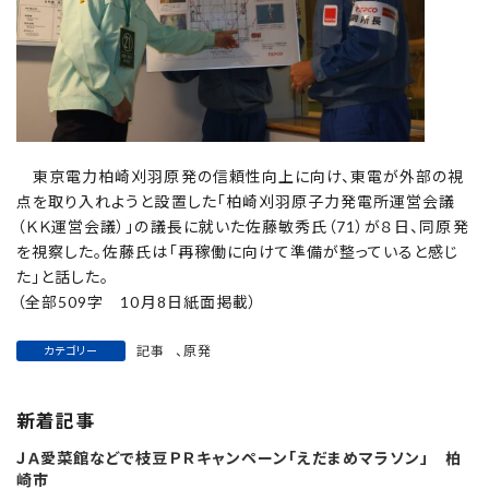
東京電力柏崎刈羽原発の信頼性向上に向け、東電が外部の視
点を取り入れようと設置した「柏崎刈羽原子力発電所運営会議
（ＫＫ運営会議）」の議長に就いた佐藤敏秀氏（71）が８日、同原発
を視察した。佐藤氏は「再稼働に向けて準備が整っていると感じ
た」と話した。
（全部509字 10月8日紙面掲載）
記事
、
原発
カテゴリー
新着記事
ＪＡ愛菜館などで枝豆ＰＲキャンペーン「えだまめマラソン」 柏
崎市