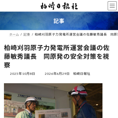
コ
ナ
ン
ビ
テ
ゲ
ン
ー
記事
ツ
シ
へ
ョ
ス
ン
ホーム
記事
柏崎刈羽原子力発電所運営会議の佐藤敏秀議長 同原
キ
に
ッ
移
柏崎刈羽原子力発電所運営会議の佐
プ
動
藤敏秀議長 同原発の安全対策を視
察
最
2025年10月8日
2026年6月29日
柏崎日報社
終
更
新
日
時
: