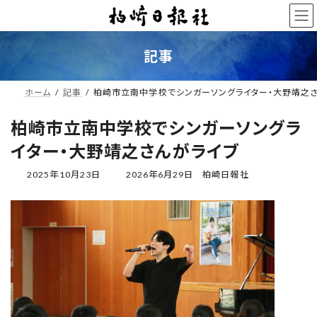
コ
ナ
ン
ビ
テ
ゲ
ン
ー
記事
ツ
シ
へ
ョ
ス
ン
ホーム
記事
柏崎市立南中学校でシンガーソングライター・大野靖之
キ
に
ッ
移
柏崎市立南中学校でシンガーソングラ
プ
動
イター・大野靖之さんがライブ
最
2025年10月23日
2026年6月29日
柏崎日報社
終
更
新
日
時
: