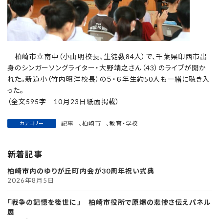
柏崎市立南中（小山明校長、生徒数84人）で、千葉県印西市出
身のシンガーソングライター・大野靖之さん（43）のライブが開か
れた。新道小（竹内昭洋校長）の５・６年生約50人も一緒に聴き入
った。
（全文595字 10月23日紙面掲載）
記事
、
柏崎市
、
教育・学校
カテゴリー
新着記事
柏崎市内のゆりが丘町内会が30周年祝い式典
2026年8月5日
「戦争の記憶を後世に」 柏崎市役所で原爆の悲惨さ伝えパネル
展