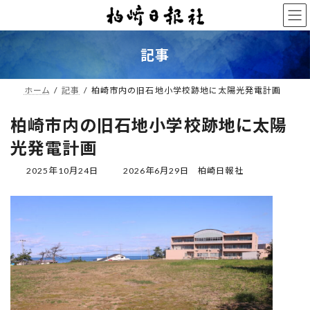
コ
ナ
ン
ビ
テ
ゲ
ン
ー
記事
ツ
シ
へ
ョ
ス
ン
ホーム
記事
柏崎市内の旧石地小学校跡地に太陽光発電計画
キ
に
ッ
移
柏崎市内の旧石地小学校跡地に太陽
プ
動
光発電計画
最
2025年10月24日
2026年6月29日
柏崎日報社
終
更
新
日
時
: