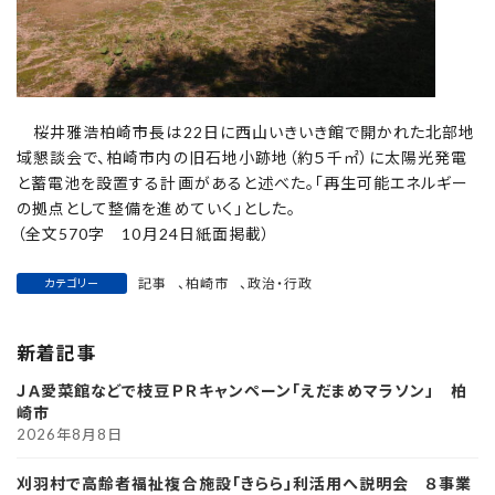
桜井雅浩柏崎市長は22日に西山いきいき館で開かれた北部地
域懇談会で、柏崎市内の旧石地小跡地（約５千㎡）に太陽光発電
と蓄電池を設置する計画があると述べた。「再生可能エネルギー
の拠点として整備を進めていく」とした。
（全文570字 10月24日紙面掲載）
記事
、
柏崎市
、
政治・行政
カテゴリー
新着記事
ＪＡ愛菜館などで枝豆ＰＲキャンペーン「えだまめマラソン」 柏
崎市
2026年8月8日
刈羽村で高齢者福祉複合施設「きらら」利活用へ説明会 ８事業