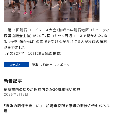
第51回鯖石ロードレース大会（柏崎市中鯖石地区コミュニティ
振興協議会主催）が26日、同コミセン周辺コースで開かれた。ゆ
るキャラ「鯖かっぱ」の応援を受けながら、１７６人が秋雨の鯖石
路を力走した。
（全文927字 10月28日紙面掲載）
記事
、
柏崎市
、
スポーツ
カテゴリー
新着記事
柏崎市内のゆりが丘町内会が30周年祝い式典
2026年8月5日
「戦争の記憶を後世に」 柏崎市役所で原爆の悲惨さ伝えパネル
展