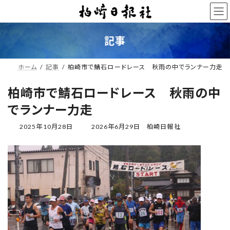
コ
ナ
ン
ビ
テ
ゲ
ン
ー
記事
ツ
シ
へ
ョ
ス
ン
ホーム
記事
柏崎市で鯖石ロードレース 秋雨の中でランナー力走
キ
に
ッ
移
柏崎市で鯖石ロードレース 秋雨の中
プ
動
でランナー力走
最
2025年10月28日
2026年6月29日
柏崎日報社
終
更
新
日
時
: