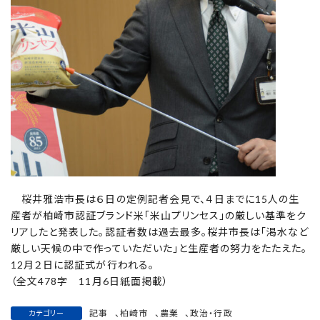
桜井雅浩市長は６日の定例記者会見で、４日までに15人の生
産者が柏崎市認証ブランド米「米山プリンセス」の厳しい基準をク
リアしたと発表した。認証者数は過去最多。桜井市長は「渇水など
厳しい天候の中で作っていただいた」と生産者の努力をたたえた。
12月２日に認証式が行われる。
（全文478字 11月6日紙面掲載）
記事
、
柏崎市
、
農業
、
政治・行政
カテゴリー