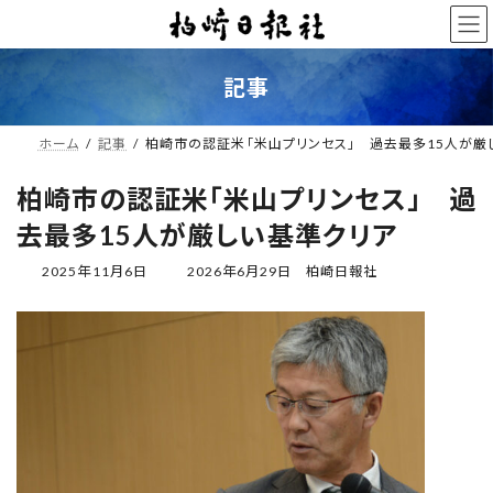
コ
ナ
ン
ビ
テ
ゲ
ン
ー
記事
ツ
シ
へ
ョ
ス
ン
ホーム
記事
柏崎市の認証米「米山プリンセス」 過去最多15人が厳
キ
に
ッ
移
柏崎市の認証米「米山プリンセス」 過
プ
動
去最多15人が厳しい基準クリア
最
2025年11月6日
2026年6月29日
柏崎日報社
終
更
新
日
時
: