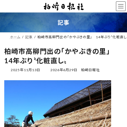
コ
ナ
ン
ビ
テ
ゲ
ン
ー
記事
ツ
シ
へ
ョ
ス
ン
ホーム
記事
柏崎市高柳門出の「かやぶきの里」 14年ぶり〝化粧直し
キ
に
ッ
移
柏崎市高柳門出の「かやぶきの里」
プ
動
14年ぶり〝化粧直し〟
最
2025年11月13日
2026年6月29日
柏崎日報社
終
更
新
日
時
: