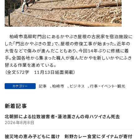
柏崎市高柳町門出にあるかやぶき屋根の古民家を宿泊施設に
した「門出かやぶきの里」で、屋根の修復工事が始まった。近年の
大雪などで傷みが進んだこともあり、今回14年ぶりに修繕に着
手。全国各地から集まった職人が傷んだかやを新しいかやにふき
替える作業を進めている。
（全文572字 11月13日紙面掲載）
記事
、
柏崎市
、
ビジネス
、
行事・イベント・観光
カテゴリー
新着記事
北朝鮮による拉致被害者・蓮池薫さんの母ハツイさん死去
2026年8月8日
被災地の恵み子どもに届け 剣野カレー食堂にダイナムが寄付