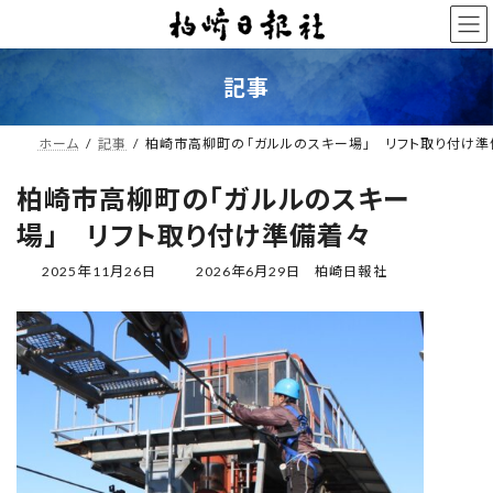
コ
ナ
ン
ビ
テ
ゲ
ン
ー
記事
ツ
シ
へ
ョ
ス
ン
ホーム
記事
柏崎市高柳町の「ガルルのスキー場」 リフト取り付け準
キ
に
ッ
移
柏崎市高柳町の「ガルルのスキー
プ
動
場」 リフト取り付け準備着々
最
2025年11月26日
2026年6月29日
柏崎日報社
終
更
新
日
時
: