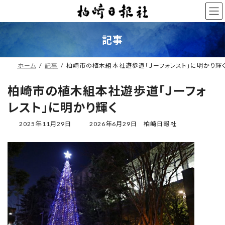
コ
ナ
ン
ビ
テ
ゲ
ン
ー
記事
ツ
シ
へ
ョ
ス
ン
ホーム
記事
柏崎市の植木組本社遊歩道「Ｊーフォレスト」に明かり輝
キ
に
ッ
移
柏崎市の植木組本社遊歩道「Ｊーフォ
プ
動
レスト」に明かり輝く
最
2025年11月29日
2026年6月29日
柏崎日報社
終
更
新
日
時
: