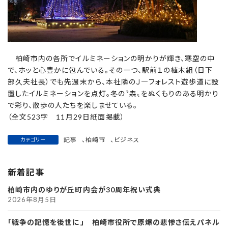
柏崎市内の各所でイルミネーションの明かりが輝き、寒空の中
で、ホッと心豊かに包んでいる。その一つ、駅前１の植木組（日下
部久夫社長）でも先週末から、本社隣のＪ―フォレスト遊歩道に設
置したイルミネーションを点灯。冬の〝森〟をぬくもりのある明かり
で彩り、散歩の人たちを楽しませている。
（全文523字 11月29日紙面掲載）
記事
、
柏崎市
、
ビジネス
カテゴリー
新着記事
柏崎市内のゆりが丘町内会が30周年祝い式典
2026年8月5日
「戦争の記憶を後世に」 柏崎市役所で原爆の悲惨さ伝えパネル