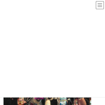
コ
ナ
ン
ビ
テ
ゲ
ン
ー
記事
ツ
シ
へ
ョ
ス
ン
ホーム
記事
ブルボン「フェットチーネグミ」15周年記念ＣＭ 柏崎
キ
に
ッ
移
ブルボン「フェットチーネグミ」15周年
プ
動
記念ＣＭ 柏崎市内の高校生も共演
最
2025年12月5日
2026年6月29日
柏崎日報社
終
更
新
日
時
: