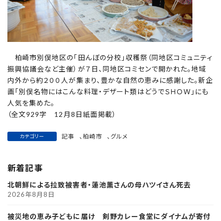
柏崎市別俣地区の「田んぼの分校」収穫祭（同地区コミュニティ
振興協議会など主催）が７日、同地区コミセンで開かれた。地域
内外から約２００人が集まり、豊かな自然の恵みに感謝した。新企
画「別俣名物にはこんな料理・デザート類はどうでＳＨＯＷ」にも
人気を集めた。
（全文929字 12月8日紙面掲載）
記事
、
柏崎市
、
グルメ
カテゴリー
新着記事
北朝鮮による拉致被害者・蓮池薫さんの母ハツイさん死去
2026年8月8日
被災地の恵み子どもに届け 剣野カレー食堂にダイナムが寄付