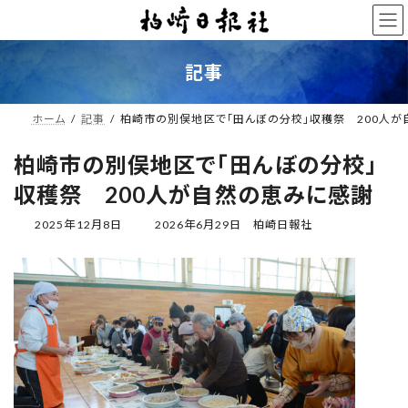
コ
ナ
ン
ビ
テ
ゲ
ン
ー
記事
ツ
シ
へ
ョ
ス
ン
ホーム
記事
柏崎市の別俣地区で「田んぼの分校」収穫祭 200人
キ
に
ッ
移
柏崎市の別俣地区で「田んぼの分校」
プ
動
収穫祭 200人が自然の恵みに感謝
最
2025年12月8日
2026年6月29日
柏崎日報社
終
更
新
日
時
: