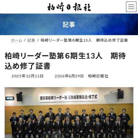
コ
ナ
ン
ビ
テ
ゲ
ン
ー
記事
ツ
シ
へ
ョ
ス
ン
ホーム
記事
柏崎リーダー塾第６期生13人 期待込め修了証書
キ
に
ッ
移
柏崎リーダー塾第６期生13人 期待
プ
動
込め修了証書
最
2025年12月11日
2026年6月29日
柏崎日報社
終
更
新
日
時
: