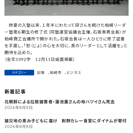
昨夏の入塾以来、１年半にわたって研さんを続けた柏崎リーダ
ー塾第６期生の修了式（同塾運営協議会主催、石坂泰男会長）が
柏崎商工会議所で開かれた。石坂会長は一人ひとりに修了証書
を手渡し、「恕（じょ）の心を大切に、真のリーダーとして活躍を」と
期待を込めた。
（全文1092字 12月11日紙面掲載）
記事
、
柏崎市
、
ビジネス
カテゴリー
新着記事
北朝鮮による拉致被害者・蓮池薫さんの母ハツイさん死去
2026年8月8日
被災地の恵み子どもに届け 剣野カレー食堂にダイナムが寄付
2026年8月8日