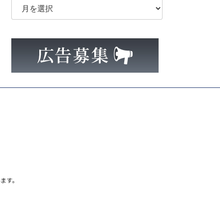
ー
カ
イ
ブ
ます。