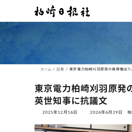
コ
ナ
ン
ビ
テ
ゲ
ン
ー
ツ
シ
へ
ョ
ス
ン
キ
に
ッ
移
プ
動
ホーム
記事
東京電力柏崎刈羽原発の再稼働巡り
東京電力柏崎刈羽原発の
英世知事に抗議文
最
2025年12月16日
2026年6月29日
柏
終
更
新