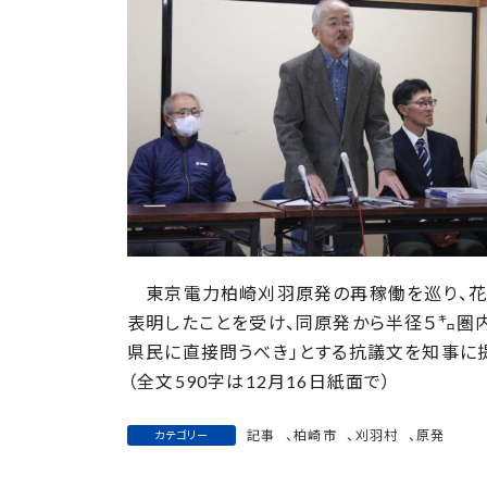
日
時
:
東京電力柏崎刈羽原発の再稼働を巡り、花
表明したことを受け、同原発から半径５㌔圏内
県民に直接問うべき」とする抗議文を知事に
（全文590字は12月16日紙面で）
記事
、
柏崎市
、
刈羽村
、
原発
カテゴリー