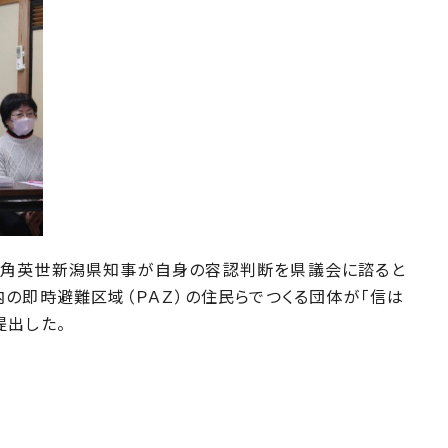
角英世新潟県知事が自身の容認判断を県議会に諮ると
の即時避難区域（ＰＡＺ）の住民らでつくる団体が「信は
提出した。