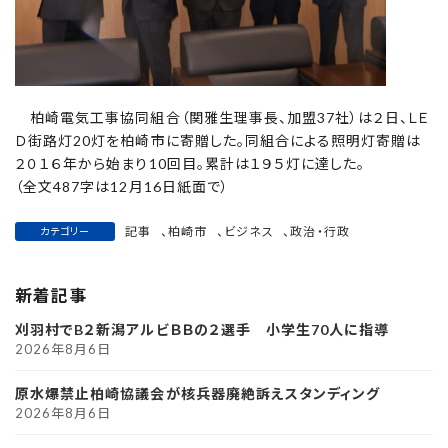
柏崎電気工事協同組合（関雅生理事長、加盟37社）は２日、ＬＥ
Ｄ街路灯20灯を柏崎市に寄贈した。同組合による照明灯寄贈は
２０１６年から始まり10回目。累計は１９５灯に達した。
（全文487字は12月16日紙面で）
記事
、
柏崎市
、
ビジネス
、
政治・行政
カテゴリー
新着記事
刈羽村でB２新潟アルビＢＢの２選手 小学生70人に指導
2026年8月6日
原水爆禁止柏崎協議会が核兵器廃絶訴えスタンディング
2026年8月6日