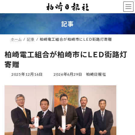
コ
ナ
ン
ビ
テ
ゲ
ン
ー
記事
ツ
シ
へ
ョ
ス
ン
ホーム
記事
柏崎電工組合が柏崎市にＬＥＤ街路灯寄贈
キ
に
ッ
移
柏崎電工組合が柏崎市にＬＥＤ街路灯
プ
動
寄贈
最
2025年12月16日
2026年6月29日
柏崎日報社
終
更
新
日
時
: