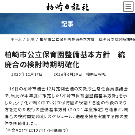
コ
ナ
ン
ビ
テ
ゲ
ン
ー
記事
ツ
シ
へ
ョ
ス
ン
ホーム
記事
柏崎市公立保育園整備基本方針 統廃合の検討時期明
キ
に
ッ
移
柏崎市公立保育園整備基本方針 統
プ
動
廃合の検討時期明確化
最
2025年12月17日
2026年6月29日
柏崎日報社
終
更
16日の柏崎市議会12月定例会議の文教厚生常任委員協議会
新
で、当局が本年度に策定した「柏崎市保育園整備基本方針」を示
日
時
した。少子化が続く中で、公立保育園の役割と各園の今後のあり
:
方を定めた現行の整備基本方針（２０２１年度策定）を踏まえ、統
廃合の検討開始時期、スケジュール、送迎支援を実施する際の要
件を明確化した。
（全文901字は12月17日紙面で）