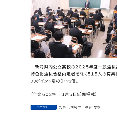
日
時
:
新潟県内公立高校の２０２５年度一般選抜試
特色化選抜合格内定者を除く５１５人の募集枠
03ポイント増の０・93倍。
（全文６０２字 ３月５日紙面掲載）
記事
、
柏崎市
、
教育・学校
カテゴリー