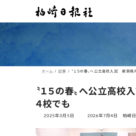
コ
ナ
ン
ビ
テ
ゲ
ン
ー
ツ
シ
へ
ョ
ス
ン
キ
に
ッ
移
プ
動
ホーム
記事
〝１５の春〟へ公立高校入試 新潟県
〝１５の春〟へ公立高校
４校でも
最
2025年3月5日
2026年7月4日
柏崎
終
更
新