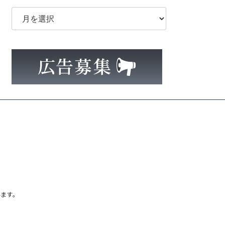
ア
ー
カ
イ
ブ
ます。