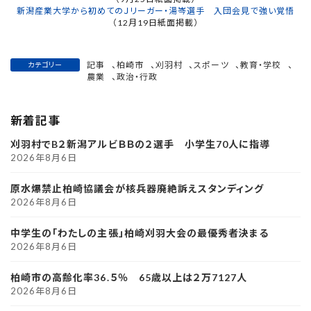
新潟産業大学から初めてのＪリーガー・湯岑選手 入団会見で強い覚悟
（12月19日紙面掲載）
記事
、
柏崎市
、
刈羽村
、
スポーツ
、
教育・学校
、
カテゴリー
農業
、
政治・行政
新着記事
刈羽村でB２新潟アルビＢＢの２選手 小学生70人に指導
2026年8月6日
原水爆禁止柏崎協議会が核兵器廃絶訴えスタンディング
2026年8月6日
中学生の「わたしの主張」柏崎刈羽大会の最優秀者決まる
2026年8月6日
柏崎市の高齢化率36.５％ 65歳以上は２万7127人
2026年8月6日