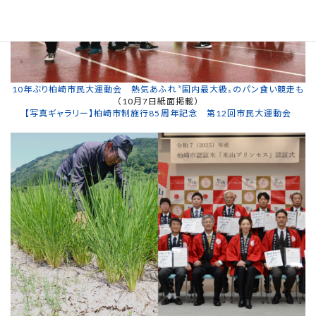
10年ぶり柏崎市民大運動会 熱気あふれ〝国内最大級〟のパン食い競走も
（10月7日紙面掲載）
【写真ギャラリー】柏崎市制施行85周年記念 第12回市民大運動会