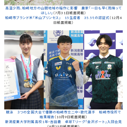
高温少雨、柏崎地方の山間地域の稲作に影響 農家「一日も早く雨降って
ほしい」
（7月31日紙面掲載）
柏崎市ブランド米「米山プリンセス」 15生産者 35.5ｔの認証式
（12月4
日紙面掲載）
競泳 ３つの全国大会で優勝の柏崎市立二中・歌代選手 柏崎市役所で
結果報告
（10月9日紙面掲載）
新潟産業大学附属高校1年・吉田蒼 卓球Ｔリーグ「金沢ポート」入団会見
（9月25日紙面掲載）