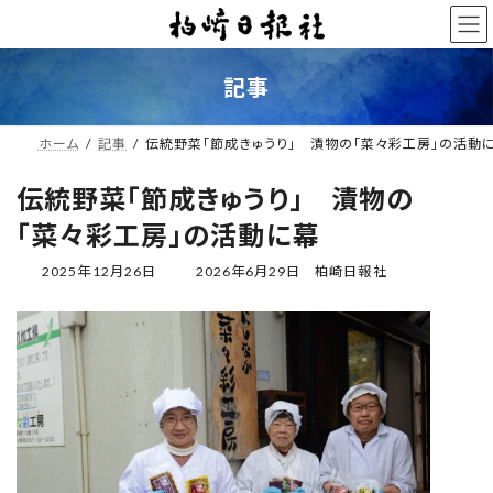
コ
ナ
ン
ビ
テ
ゲ
ン
ー
記事
ツ
シ
へ
ョ
ス
ン
ホーム
記事
伝統野菜「節成きゅうり」 漬物の「菜々彩工房」の活動
キ
に
ッ
移
伝統野菜「節成きゅうり」 漬物の
プ
動
「菜々彩工房」の活動に幕
最
2025年12月26日
2026年6月29日
柏崎日報社
終
更
新
日
時
: