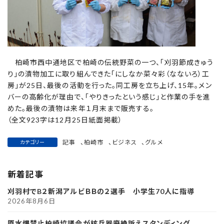
柏崎市西中通地区で柏崎の伝統野菜の一つ、「刈羽節成きゅう
り」の漬物加工に取り組んできた「にしなか菜々彩（なないろ）工
房」が25日、最後の活動を行った。同工房を立ち上げ、15年。メン
バーの高齢化が理由で、「やりきったという感じ」と作業の手を進
めた。最後の漬物は来年１月末まで販売する。
（全文923字は12月25日紙面掲載）
記事
、
柏崎市
、
ビジネス
、
グルメ
カテゴリー
新着記事
刈羽村でB２新潟アルビＢＢの２選手 小学生70人に指導
2026年8月6日
原水爆禁止柏崎協議会が核兵器廃絶訴えスタンディング