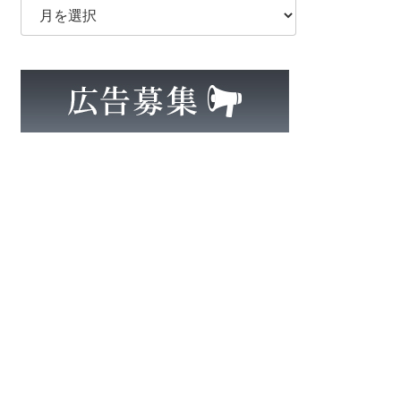
ー
カ
イ
ブ