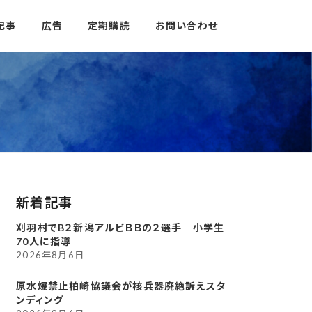
記事
広告
定期購読
お問い合わせ
新着記事
刈羽村でB２新潟アルビＢＢの２選手 小学生
70人に指導
2026年8月6日
原水爆禁止柏崎協議会が核兵器廃絶訴えスタ
ンディング