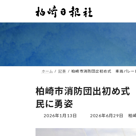
コ
ナ
ン
ビ
テ
ゲ
ン
ー
ツ
シ
へ
ョ
ス
ン
キ
に
ッ
移
プ
動
ホーム
記事
柏崎市消防団出初め式 車両パレー
柏崎市消防団出初め式
民に勇姿
最
2026年1月13日
2026年6月29日
柏
終
更
新