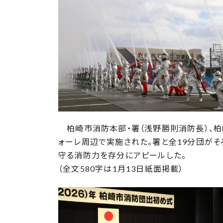
日
時
:
柏崎市消防本部・署（浅野勝則消防長）、柏
ォーレ周辺で実施された。署と全19分団が
守る消防力を存分にアピールした。
（全文580字は1月13日紙面掲載）