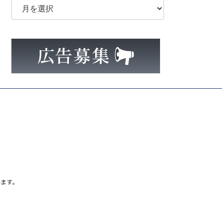
ー
カ
イ
ブ
ます。