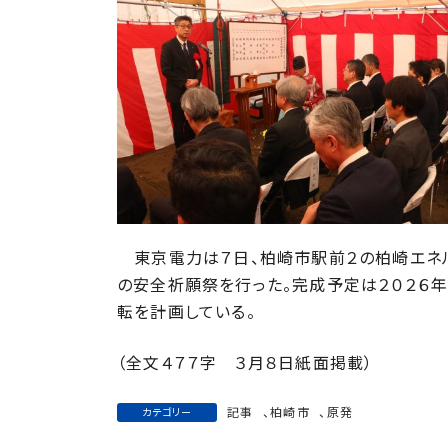
日
時
:
東京電力は７日、柏崎市駅前２の柏崎エネ
の安全祈願祭を行った。完成予定は２０２６
転を計画している。
（全文４７７字 ３月８日紙面掲載）
記事
、
柏崎市
、
原発
カテゴリー