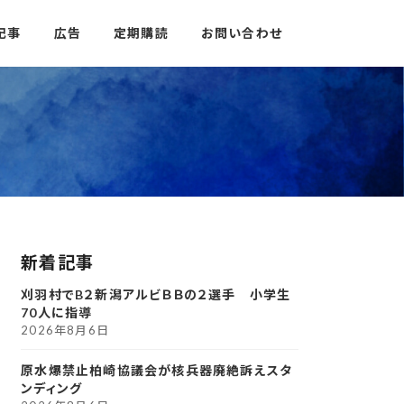
記事
広告
定期購読
お問い合わせ
新着記事
刈羽村でB２新潟アルビＢＢの２選手 小学生
70人に指導
2026年8月6日
原水爆禁止柏崎協議会が核兵器廃絶訴えスタ
ンディング