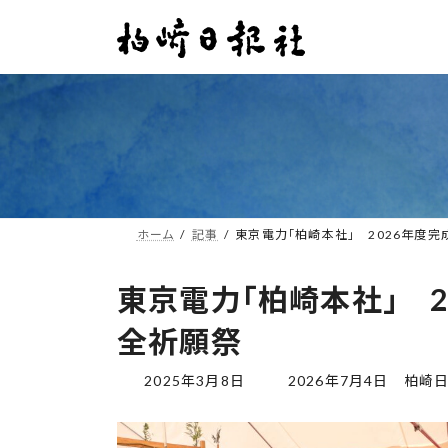
コ
ナ
ン
ビ
テ
ゲ
ン
ー
ツ
シ
へ
ョ
ス
ン
キ
に
ッ
移
プ
動
ホーム
記事
東京電力「柏崎本社」 2026年度
東京電力「柏崎本社」 
全祈願祭
最
2025年3月8日
2026年7月4日
柏崎
終
更
新