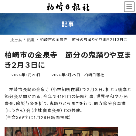
コ
ナ
ン
ビ
テ
ゲ
ン
ー
記事
ツ
シ
へ
ョ
ス
ン
ホーム
記事
柏崎市の金泉寺 節分の鬼踊りや豆まき２月３日に
キ
に
ッ
移
柏崎市の金泉寺 節分の鬼踊りや豆ま
プ
動
き２月３日に
最
2026年1月28日
2026年6月29日
柏崎日報社
終
更
柏崎市長崎の金泉寺（小林知明住職）で２月３日、祈とう護摩と
新
節分会が開かれる。今年で41回目の伝統行事。世界平和や万民
日
時
豊楽、除災与楽を祈り、鬼踊りと豆まきを行う。同寺節分会奉讃
:
（ほうさん）会（小林廣喜会長）との共催。
（全文369字は1月28日紙面掲載）